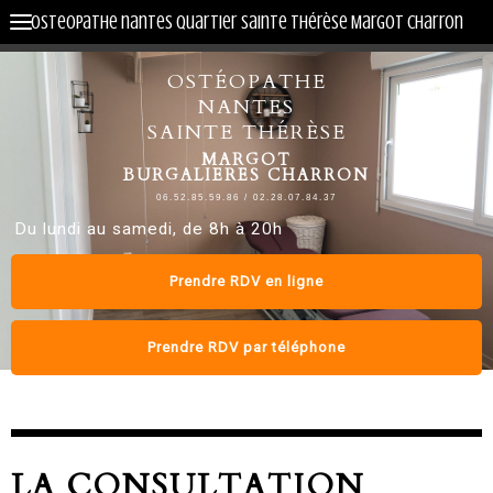
osteopathe nantes quartier sainte Thérèse Margot Charron
OSTÉOPATHE
NANTES
SAINTE THÉRÈSE
MARGOT
BURGALIERES CHARRON
06.52.85.59.86 / 02.28.07.84.37
Du lundi au samedi, de 8h à 20h
Prendre RDV en ligne
Prendre RDV par téléphone
LA CONSULTATION